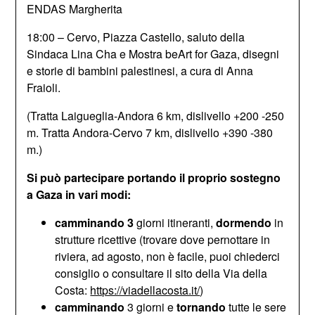
ENDAS Margherita
18:00 – Cervo, Piazza Castello, saluto della
Sindaca Lina Cha e Mostra beArt for Gaza, disegni
e storie di bambini palestinesi, a cura di Anna
Fraioli.
(Tratta Laigueglia-Andora 6 km, dislivello +200 -250
m. Tratta Andora-Cervo 7 km, dislivello +390 -380
m.)
Si può partecipare portando il proprio sostegno
a Gaza in vari modi:
camminando 3
giorni itineranti,
dormendo
in
strutture ricettive (trovare dove pernottare in
riviera, ad agosto, non è facile, puoi chiederci
consiglio o consultare il sito della Via della
Costa:
https://viadellacosta.it/
)
camminando
3 giorni e
tornando
tutte le sere