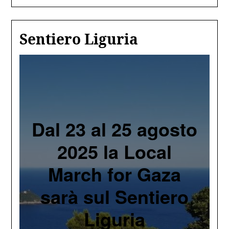
Sentiero Liguria
Dal 23 al 25 agosto
2025 la Local
March for Gaza
sarà sul Sentiero
Liguria