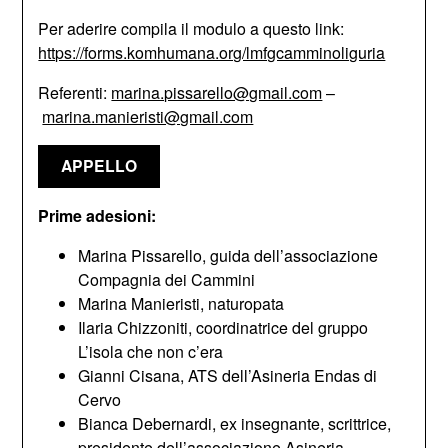
Per aderire compila il modulo a questo link:
https://forms.komhumana.org/lmfgcamminoliguria
Referenti:
marina.pissarello@gmail.com
–
marina.manieristi@gmail.com
APPELLO
Prime adesioni:
Marina Pissarello, guida dell’associazione
Compagnia dei Cammini
Marina Manieristi, naturopata
Ilaria Chizzoniti, coordinatrice del gruppo
L’isola che non c’era
Gianni Cisana, ATS dell’Asineria Endas di
Cervo
Bianca Debernardi, ex insegnante, scrittrice,
presidente dell’associazione Asineria