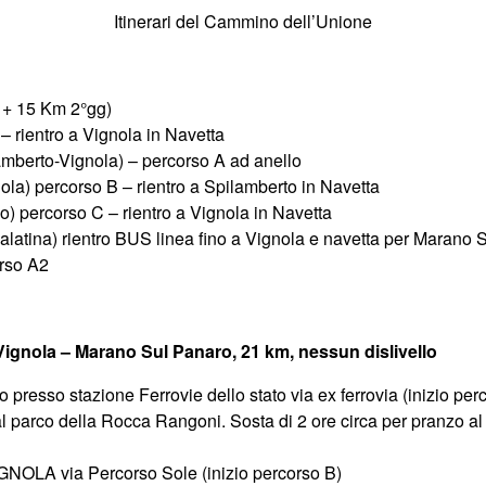
Itinerari del Cammino dell’Unione
+ 15 Km 2°gg)
 rientro a Vignola in Navetta
amberto-Vignola) – percorso A ad anello
la) percorso B – rientro a Spilamberto in Navetta
) percorso C – rientro a Vignola in Navetta
atina) rientro BUS linea fino a Vignola e navetta per Marano S
orso A2
ignola – Marano Sul Panaro, 21 km, nessun dislivello
esso stazione Ferrovie dello stato via ex ferrovia (inizio per
rco della Rocca Rangoni. Sosta di 2 ore circa per pranzo al sacc
GNOLA via Percorso Sole (inizio percorso B)