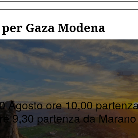
 per Gaza Modena
 Agosto ore 10,00 partenz
re 9,30 partenza da Maran