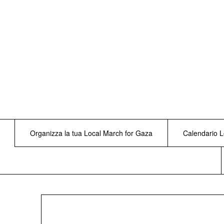
Skip
to
content
Organizza la tua Local March for Gaza
Calendario L