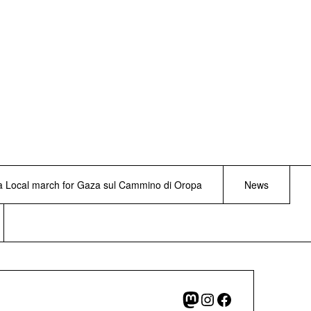
lla Local march for Gaza sul Cammino di Oropa
News
Mastodon
Instagram
Facebook