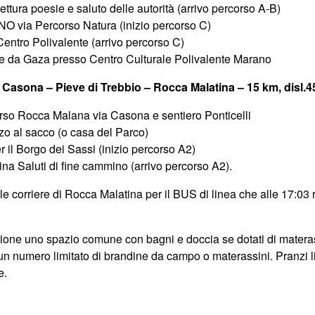
ttura poesie e saluto delle autorità (arrivo percorso A-B)
O via Percorso Natura (inizio percorso C)
ntro Polivalente (arrivo percorso C)
ze da Gaza presso Centro Culturale Polivalente Marano
Casona – Pieve di Trebbio – Rocca Malatina – 15 km, disl.
rso Rocca Malana via Casona e sentiero Ponticelli
nzo al sacco (o casa del Parco)
 il Borgo dei Sassi (inizio percorso A2)
na Saluti di fine cammino (arrivo percorso A2).
le corriere di Rocca Malatina per il BUS di linea che alle 17:03 r
zione uno spazio comune con bagni e doccia se dotati di materas
 numero limitato di brandine da campo o materassini. Pranzi li
e.