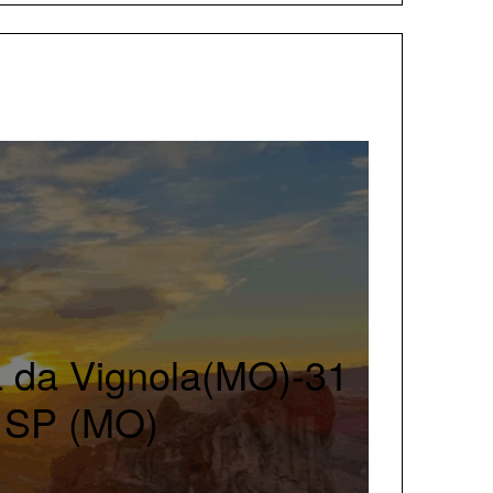
a da Vignola(MO)-31
o SP (MO)