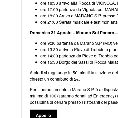
ore 16:30 arrivo alla Rocca di VIGNOLA, le
ore 17:00 partenza da Vignola per MARAN
ore 18:30 Arrivo a MARANO S.P. presso Ce
ore 21:00 Serata musicale e testimonian
Domenica
31 Agosto – Marano Sul Panaro – 
ore 9:30 partenza da Marano S.P (MO) ve
ore 13:30 arrivo a Pieve di Trebbio e pra
ore 14:30 partenza da Pieve di Trebbio per
ore 15:30 Borgo dei Sassi di Rocca Malati
A piedi si raggiunge in 50 minuti la stazione del
chiesto un contributo di 2€.
Per il pernottamento a Marano S.P. è a disposi
minima di 10€ (saranno donati ad Emergency) un
possibilità di cenare presso i ristoranti del paes
Appello