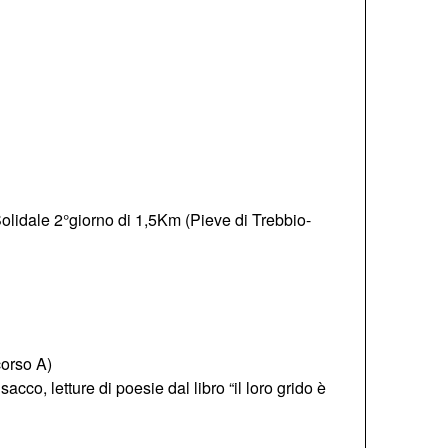
olidale 2°giorno di 1,5Km (Pieve di Trebbio-
corso A)
o, letture di poesie dal libro “il loro grido è