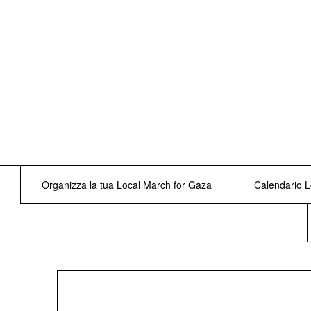
Skip
to
content
Organizza la tua Local March for Gaza
Calendario L