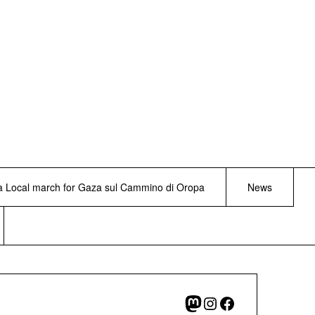
lla Local march for Gaza sul Cammino di Oropa
News
Mastodon
Instagram
Facebook