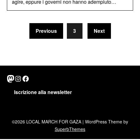
agire, eppure i governi non hanno adempiuto…
Previous
3
Next
Mastodon
Instagram
Facebook
Iscrizione alla newsletter
©2026 LOCAL MARCH FOR GAZA
| WordPress Theme by
SuperbThemes